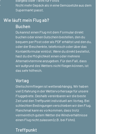
Bargeld oder Twint für Fotos
Nicht mehr Gepäck als in eine Gemüsetüte aus dem
Supermarkt passt.
Wie läuft mein Flug ab?
Buchen
Du kannst einen Flug mit dem Formular direkt
buchen oder einen Gutschein bestellen, den du
bequem per Post oder als PDF erhältst und den du,
oder der Beschenkte, telefonisch oder über das
Kontaktformular einlöst. Wenn du direkt bestellst,
hast du die Möglichkeit einen oder mehrere
Alternativtermine anzugeben. Für den Fall, dass
wir aufgrund des Wetters nicht fliegen können, ist
das sehr hilfreich.
Vortag
Gleitschirmfliegen ist wetterabhängig. Wir haben
viel Erfahrung in der Wettervorhersage für unsere
Fluggebiete. Deshalb vereinbaren wir die beste
Zeit und den Treffpunkt individuell am Vortag. Bei
schlechten Bedingungen verschieben wir den Flug.
Manchmal kann es vorkommen, dass trotz
vermeintlich gutem Wetter die Windverhältnisse
einen Flug nicht zulassen (z.B. bei Föhn).
Treffpunkt