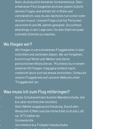
Nein, du brauchst keinerlei Vorkenntnisse. Dein
erfahrener Pilot begleitet dich bei jedem Schritt
deines Fluges und erklärt dir in Ruhe und
verständlich, was du als nächstes tun sollst oder
wissen musst. Unsere Flüge sind für Personen
zwischen 6 und 99 Jahren geeignet. Du solltest
allerdings in der Lage sein, für den Start ein paar
schnelle Schritte zu machen.
Wo fliegen wir?
Wir fliegen in verschiedenen Fluggebieten in den
östlichen und zentralen Alpen. Wo wir hingehen,
kommt auf Wind und Wetter und deine
persönlichen Wünsche an. Möchtest du in einem
anderen Ort fliegen, frag ganz einfach nach,
vielleicht lässt sich da etwas einrichten. Schau dir
unsere Fluggebiete auf unserer Website unter
"Fluggebiete" an.
Was muss ich zum Flug mitbringen?
Gutes Schuhwerk (am besten Wanderschuhe, die
bis über die Knöchel reichen).
Dem Wetter angepasste Kleidung. Durch den
Windchill-Effekt und die Höhe fühlt sich die Luft
ca. 10°C kälter an.
Sonnenbrille
Von Herbst bis Frühjahr Handschuhe