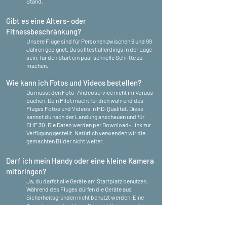
Stand.
Gibt es eine Alters- oder
Fitnessbeschränkung?
Unsere Flüge sind für Personen zwischen 6 und 99
Jahren geeignet. Du solltest allerdings in der Lage
sein, für den Start ein paar schnelle Schritte zu
machen.
Wie kann ich Fotos und Videos bestellen?
Du musst den Foto-/Videoservice nicht im Voraus
buchen. Dein Pilot macht für dich während des
Fluges Fotos und Videos in HD-Qualität. Diese
kannst du nach der Landung anschauen und für
CHF 30. Die Daten werden per Download-Link zur
Verfügung gestellt. Natürlich verwenden wir die
gemachten Bilder nicht weiter.
Darf ich mein Handy oder eine kleine Kamera
mitbringen?
Ja, du darfst alle Geräte am Startplatz benutzen.
Während des Fluges dürfen die Geräte aus
Sicherheitsgründen nicht benutzt werden. Eine
Ausnahme bilden kleine Kompaktkameras, die
ausreichend gesichert werden können.