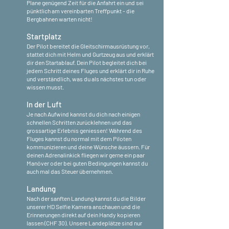
Plane genügend Zeit für die Anfahrt ein und sei
pünktlich am vereinbarten Treffpunkt - die
Bergbahnen warten nicht!
Startplatz
Der Pilot bereitet die Gleitschirmausrüstung vor,
stattet dich mit Helm und Gurtzeug aus und erklärt
dir den Startablauf. Dein Pilot begleitet dich bei
jedem Schritt deines Fluges und erklärt dir in Ruhe
und verständlich, was du als nächstes tun oder
wissen musst.
In der Luft
Je nach Aufwind kannst du dich nach einigen
schnellen Schritten zurücklehnen und das
grossartige Erlebnis geniessen! Während des
Fluges kannst du normal mit dem Piloten
kommunizieren und deine Wünsche äussern. Für
deinen Adrenalinkick fliegen wir gerne ein paar
Manöver oder bei guten Bedingungen kannst du
auch mal das Steuer übernehmen.
Landung
Nach der sanften Landung kannst du die Bilder
unserer HD Selfie Kamera anschauen und die
Erinnerungen direkt auf dein Handy kopieren
lassen (CHF 30). Unsere Landeplätze sind nur