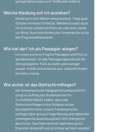
wenige Gehminuten vom Treffpunkt entfernt.
Welche Kleidung soll ich anziehen?
Kleide dich dem Wetter entsprechend. Trage gute
Schuhe mit fester Sohle (zb. Wanderschuhe). Auch
im Sommer schützt ein Pullover oder eine Jacke
vor Wind. Auch eine Brille oder Sonnenbrille ist für
den Flug empfehlenswert.
Wie viel darf ich als Passagier wiegen?
Um einen sicheren Flug für Passagier und Pilot zu
gewährleisten, ist das Passagiergewicht auf 30-
100 kg begrenzt. Falls du mehr oder weniger
wiegst, melde dich bitte bei uns, vielleicht finden
wir eine Lösung.
Wie sicher ist das Gleitschirmfliegen?
Der Schweizerische Hängegleiterverband (SHV)
sorgt im Auftrag des Bundesamtes für
Zivilluftfahrt (BAZL) dafür, dass das
Gleitschirmfliegen in der Schweiz sicher
durchgeführt wird. Unsere Tandempiloten
verfügen über grosse Flugerfahrung und haben die
umfangreiche Ausbildung beim SHV erfolgreich
absolviert. Das Material wird regelmässig von
Experten überprüft und ist immer auf dem neusten